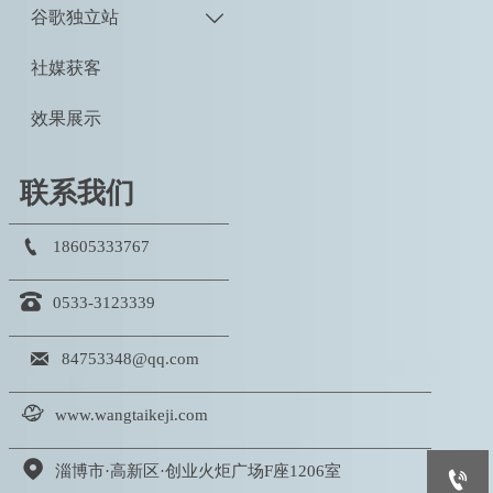
谷歌独立站

社媒获客
效果展示
联系我们

18605333767

0533-3123339

84753348@qq.com

www.wangtaikeji.com

淄博市·高新区·创业火炬广场F座1206室
