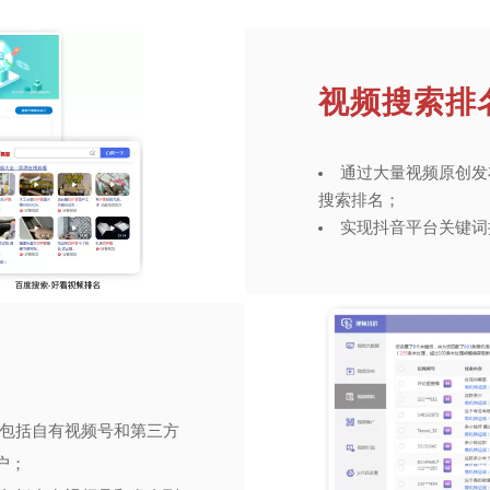
视频搜索排
通过大量视频原创发
搜索排名；
实现抖音平台关键词
包括自有视频号和第三方
户；