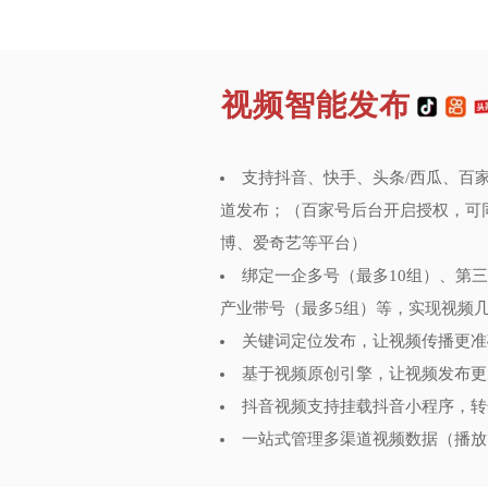
视频智能发布
支持抖音、快手、头条/西瓜、百家
道发布；（百家号后台开启授权，可同
博、爱奇艺等平台）
绑定一企多号（最多10组）、第三
产业带号（最多5组）等，实现视频几
关键词定位发布，让视频传播更准
基于视频原创引擎，让视频发布更
抖音视频支持挂载抖音小程序，转
一站式管理多渠道视频数据（播放