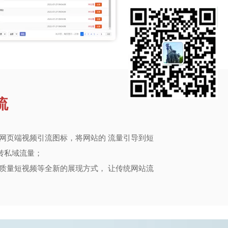
流
网页端视频引流图标，将网站的 流量引导到短
转私域流量；
质量短视频等全新的展现方式， 让传统网站流