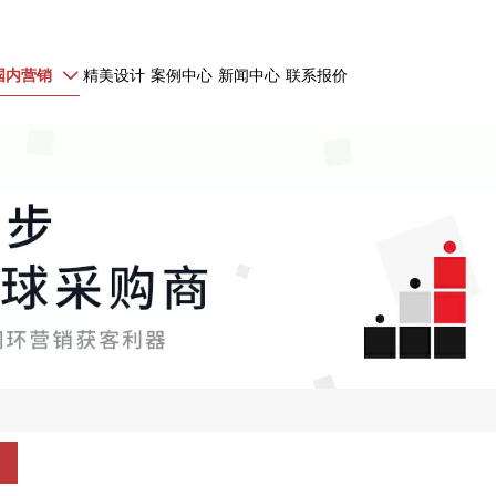
国内营销
精美设计
案例中心
新闻中心
联系报价
