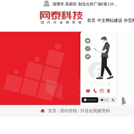

淄博市·高新区·创业火炬广场F座1206室
首页
中文网站建设
外贸
首页
/
国内营销
/
抖音短视频营销
