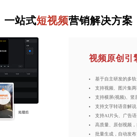
一站式
短视频
营销解决方案
视频原创引
基于自主研发的多轨
支持视频、图片集两
支持横屏(视频)、竖
支持文字转语音解说
支持AI片头、广告
高质量、原创视频，
批量生成，自动发布