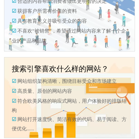
☑
合适的内容帮助消费者做出更明智的决定
☑
获得客户所需有价值的资料
☑
具有教育意义并吸引受众的内容
☑
不喜欢“被销售”，希望通过网站内容来了解一个企
业的产品和品牌
搜索引擎喜欢什么样的网站？
☑
网站组织架构清晰，围绕目标受众和市场建立
☑
高质量、原创的网站内容
☑
符合欧美风格的响应式网站，用户体验好的排版结
构
☑
网站打开速度快、简洁有效的代码、易于阅读、方
便优化......