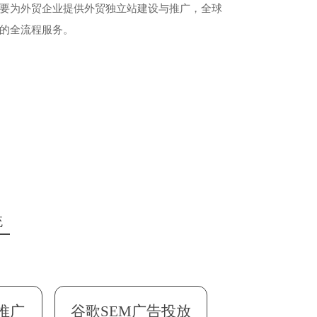
要为外贸企业提供外贸独立站建设与推广，全球
的全流程服务。
统
推广
推广
挖掘
挖掘
销
销
谷歌SEM广告投放
海外商机线索管理
海外商机线索管理
谷歌SEM广告投
AI智能询盘获取
AI智能询盘获取