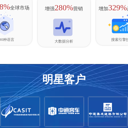
38%
280%
329%
全球市场
增强
营销
增加
搜索引擎
90种语言
大数据分析
明星客户