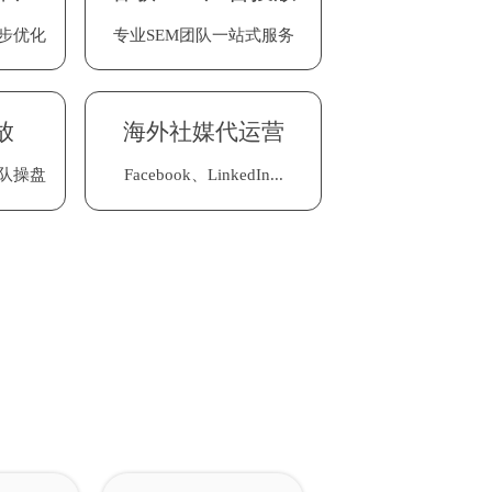
放
同步优化
同步优化
据信息
据信息
量邮件
量邮件
专业SEM团队一站式服务
实时获取采购询盘信息
实时获取采购询盘信息
科学、智能化服务
科学、智能化服务
专业SEM团队一站式服务
据挖掘
据挖掘
管理
管理
放
放
海外社媒群发获客
海外社媒群发获客
外贸询盘高效转化
海外社媒代运营
海外社媒代运营
外贸询盘转化
队操盘
队操盘
潜力
潜力
...
...
一键群发，提升获客效率
一键群发，提升获客效率
大幅降低企业外贸营销成
大幅降低企业外贸营销成
Facebook、LinkedIn...
Facebook、LinkedIn...
本
本