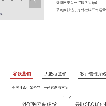

淄博网泰以外贸服务为导向，主
采购商触达，海外社媒平台运营
谷歌营销
大数据营销
客户管理系
全球搜索引擎营销 · 一站式解决方案
外贸主动获客 · 一站式AI解决方案
海外私域客户· SaaS管理系统
海外B2B大数据挖掘
海外B2B大数据挖掘
外贸独立站建设
外贸独立站建设
CRM客户管理
CRM客户管理
谷歌SEO优化
谷歌SEO优化
采购决策人
采购决策人
EDM邮件营
EDM邮件营