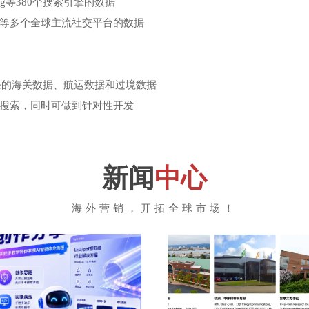
Bing等380个搜索引擎的数据
、决策人信息等数据
你的独立站但未留下询盘的访客
区/城市、独立站地址、邮箱等信息
索，同时做到LinkedIn、
封号难题
tagram等多个全球主流社交平台的数据
出企业的多种联系方式
、上下游供应链企业数据
邮箱信息、访问轨迹、访问深度等
推介方式，以不断完善和提高自身
户池，做到精细化客户管理和营销
理位置、电话、社交账号等联系方
商业合作提供预判依据
掌握对手营销信息和营销手法
会员进行消息群发、陌生人无障碍加好
激活高价值客户
关系网络信息
率，避免潜客流失，做到快速盘活
掘高质量客户，直接联系并制定开
大化提升客户开发成功率
亿条的海关数据、航运数据和过境数据
可查询全方位的人物画像
据，筛选出可以进行重点开发的客
的SEO和SEM效果
化搜索潜客，可以自动群发和自定义间隔
渠道数据采集、过滤无效号码、群
搜索，同时可做到针对性开发
进行管理和营销
消息触达率和客户回复率
做到重点客户重点开发
数据 、上下游供应链企业数据，做有
大大节省了获客成本
B账户进行消息发送
新闻
中心
海外营销，开拓全球市场！