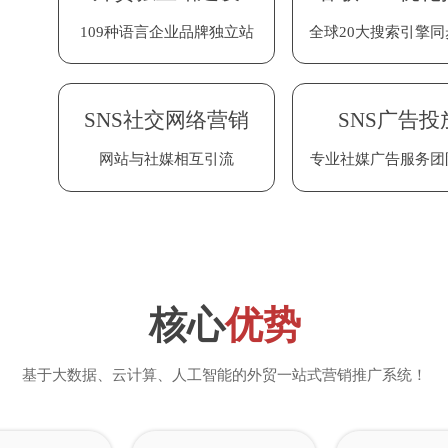
109种语言企业品牌独立站
109种语言企业品牌独立站
全流程数字化一站式服务
全流程数字化一站式服务
数十亿条企业数据挖掘
数十亿条企业数据挖掘
全球20大搜索引擎
全球20大搜索引擎
一键获取重要客户数
一键获取重要客户数
轻松创建、群发海
轻松创建、群发海
SNS社交网络营销
SNS社交网络营销
多渠道订单管理
多渠道订单管理
海关数据
海关数据
海外社媒大数
海外社媒大数
团队工作日常
团队工作日常
SNS广告投
SNS广告投
自动拆分、合并、审核订单
自动拆分、合并、审核订单
覆盖200+国家/地区的数据
覆盖200+国家/地区的数据
网站与社媒相互引流
网站与社媒相互引流
专业社媒广告服务团
专业社媒广告服务团
充分挖掘团队伙伴
充分挖掘团队伙伴
FB、LinkedIn、WA
FB、LinkedIn、WA
核心
优势
基于大数据、云计算、人工智能的外贸一站式营销推广系统！