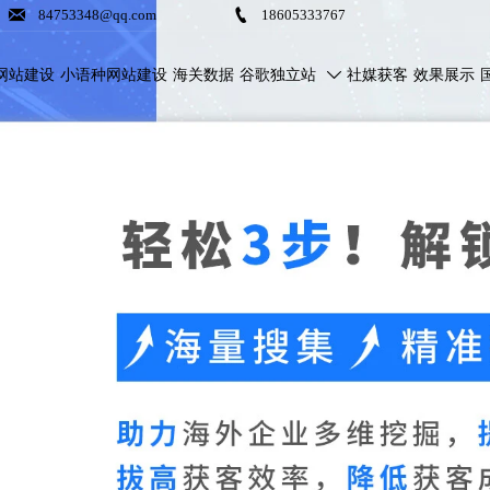


84753348@qq.com
18605333767
网站建设
小语种网站建设
海关数据
谷歌独立站
社媒获客
效果展示
