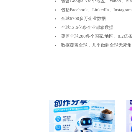
包含Google 338个地区、Yahoo、
挖掘潜客企业的基本信息、员工规模
24小时实时监控，深度跟踪访问了
通过搜索，挖掘出你的同行的所在地
从多个海外社交平台上进行客户和询盘检
WhatsApp BM平台，有效解决群发
包括Facebook、LinkedIn、Ins
黑格提供了多维度搜索，可快速搜索
Facebook、 WhatsApp等群发营销
深度挖掘潜客的海外贸易数据信息 
挖掘出访客的企业网址、社交信息、
从同行那里获取其独立站内容和产品
黑格S CRM系统，沉淀企业私域客
全球6700多万企业数据
一键查询企业的邮箱、企业域名、地
信息
挖掘企业的负面信息、信用体系，为
通过对同行社交账号进行监控，实时
突破LinkedIn三度人脉限制，对
开发新客户，尽心维护老客户，有效
全球12.6亿条企业邮箱数据
式
友
一键点击，即可获取目标企业的商业
快速明晰访客身份和特性，提高留存
从同行社媒平台与其客户的互动中挖
一整套闭环营销和客户管理系统，更
覆盖全球200多个国家/地区、8.2
黑格还提供了实时大数据分析功能，
发策略
综合多种信息查询和多种商业背调数
同时还能反查、提高并改善自身独立站
超10M的WhatsApp号码，多样
全程帮扶外贸企业BM账号申请、全
数据覆盖全球，几乎做到全球无死角
挖掘出的数据还可以直接拉入CRM
户
群发， 降低封号风险
发绑定的BM、智能在线回复……提升
配合AI功能，识别潜客更多身份，
配合AI企业洞察，挖掘对手的贸易
AI实时挖掘加上AI用户画像分析，
吸引力 的自我开发
无需绑定FB账户，采用黑格系统的F