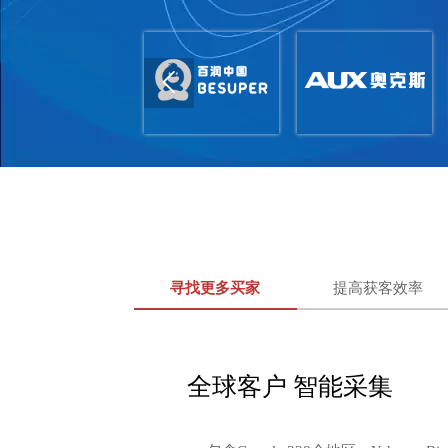

寻找更多买家
提高获客效率
全球客户 智能采集
综合查询 多维背调
深度跟踪 快速盘活
知己知彼 快速出击
社交营销 突破限制
团队协作 更快开发
一键挖掘 画像分析