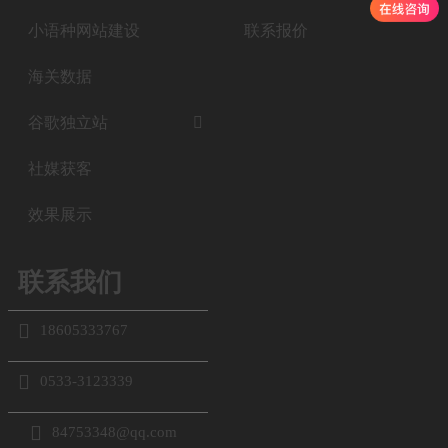
小语种网站建设
联系报价
海关数据
谷歌独立站

社媒获客
效果展示
联系我们

18605333767

0533-3123339

84753348@qq.com