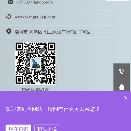

84753348@qq.com

www.wangtaikeji.com

淄博市·高新区·创业火炬广场F座1206室


扫码添加好友
×
电话：18605333767

欢迎来到本网站，请问有什么可以帮您？
版权所有 © 2022 淄博网泰信息科技有限公司
鲁ICP备16050095号-2
鲁公网安备 37039002000615号
现在咨询
稍后再说