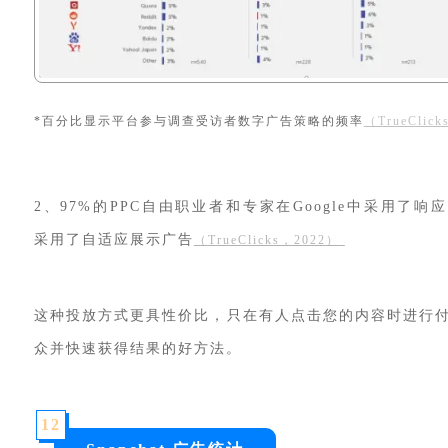
*百分比显示平台参与调查受访者数字广告策略的频率
（TrueClic
2、97%的PPC自由职业者和专家在Google中采用了响
采用了自适应展示广告
（
TrueClicks，2022
）
这种投放方式更具性价比，只在有人点击您的内容时进行
众并快速获得结果的好方法。
12