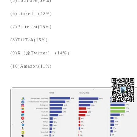
(5)YouTube(59%)
(6)LinkedIn(42%)
(7)Pinterest(15%)
(8)TikTok(15%)
(9)X（原Twitter）（14%）
(10)Amazon(11%)