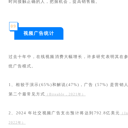
时间接触正确的人，把握机会，提高销售额。
0
9
视频广告统计
过去十年中，在线视频消费大幅增长，许多研究表明其在
统广告模式。
1、相较于演示(65%)和解说(47%)，广告 (57%) 是
第二个最常见方式
（Biteable，2021年）
2、2024 年社交视频广告支出预计将达到792.8亿美元
（In
2022年）