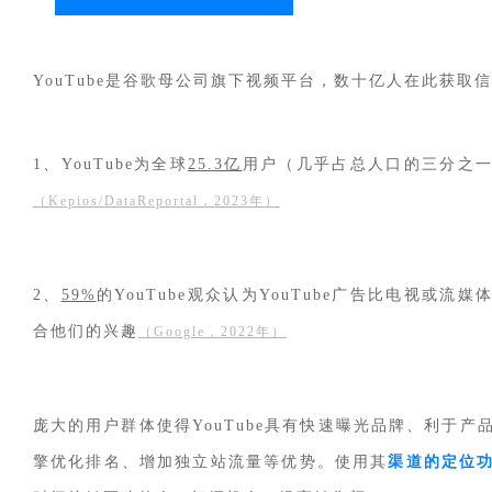
YouTube
是谷歌母公司旗下视频平台，数十亿人在此获取信
1、YouTube为全球
25.3亿
用户（几乎占总人口的三分之
（
Kepios/DataReportal，2023年
）
2、
59%
的YouTube观众认为YouTube广告比电视或流
合他们的兴趣
（
Google，2022年
）
庞大的用户群体使得YouTube具有快速曝光品牌、利于产
擎优化排名、增加独立站流量等优势。使用其
渠道的
定位