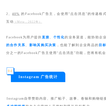
2、
40%
的Facebook广告主，会使用“点击消息”的传递
互动
（
Meta，2022年
）
Facebook为用户提供
直接
、
个性化
的业务渠道，能协助企
的合作关系
、
影响其购买决策
，也能了解到企业商品的
目
分之一的Facebook广告主使用“点击消息”功能，您将有机
0
4
Instagram 广告统计
Instagram自带赞助内容、推广帖子、故事、卷轴和购物