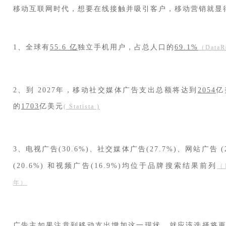
移动互联网时代，想要在线接触并吸引客户，移动营销就显
1、全球有
55.6 亿
独立手机用户，占总人口的
69.1%
（DataR
2、到 2027年，移动社交媒体广告支出总额将达到
2054
亿
的
1703
亿美元
( Statista )
3、电视广告(30.6%)、社交媒体广告(27.7%)、网站广告 (
(20.6%) 和视频广告(16.9%)均位于品牌搜索结果前列
（D
年）
广告主如果注意到移动支出增加这一现状，就应该选择将