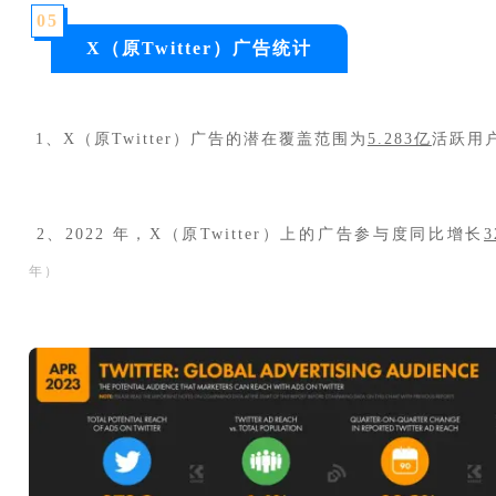
0
5
X（原Twitter）广告统计
1、X（原Twitter）广告的潜在覆盖范围为
5.283亿
活跃用
2、2022 年，X（原Twitter）上的广告参与度同比增长
3
年）