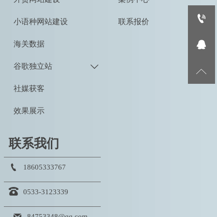

小语种网站建设
联系报价

海关数据
谷歌独立站


社媒获客
效果展示
联系我们

18605333767

0533-3123339

84753348@qq.com