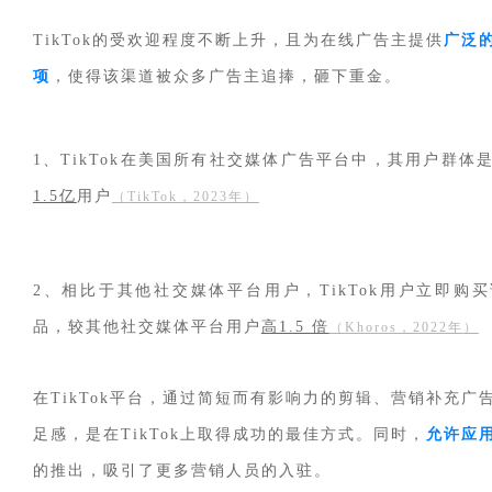
TikTok的受欢迎程度不断上升，且为在线广告主提供
广泛
项
，使得该渠道被众多广告主追捧，砸下重金
。
1、TikTok在美国所有社交媒体广告平台中，其用户群体
1.5亿
用户
（
TikTok，2023年
）
2、相比于其他社交媒体平台用户，TikTok用户立即购
品，较其他社交媒体平台用户
高1.5 倍
（
Khoros，2022年
）
在TikTok平台，通过简短而有影响力的剪辑、
营销
补充广
足感，是在TikTok上取得成功的最佳方式。同时，
允许应
的推出，吸引了更多营销人员的入驻。