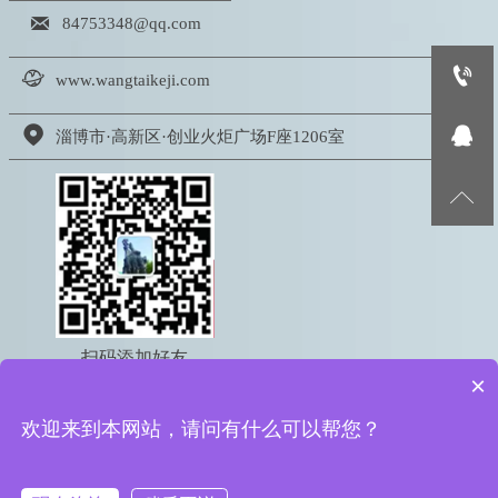

84753348@qq.com


www.wangtaikeji.com


淄博市·高新区·创业火炬广场F座1206室

扫码添加好友
×
电话：18605333767
欢迎来到本网站，请问有什么可以帮您？
版权所有 © 2022 淄博网泰信息科技有限公司
鲁ICP备16050095号-2
鲁公网安备 37039002000615号