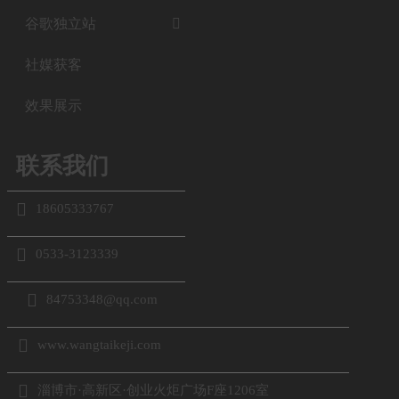
谷歌独立站

社媒获客
效果展示
联系我们

18605333767

0533-3123339

84753348@qq.com

www.wangtaikeji.com

淄博市·高新区·创业火炬广场F座1206室