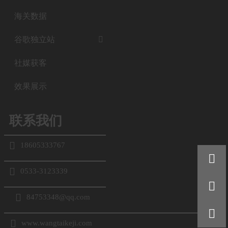
海关数据
谷歌独立站

社媒获客
效果展示
联系我们

18605333767


0533-3123339


84753348@qq.com


www.wangtaikeji.com